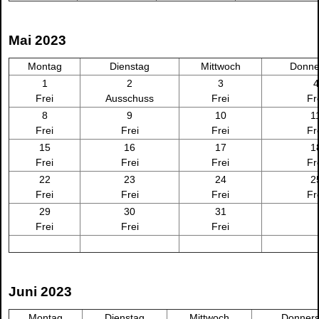
Mai 2023
Montag
Dienstag
Mittwoch
Donne
1
2
3
4
Frei
Ausschuss
Frei
Fr
8
9
10
1
Frei
Frei
Frei
Fr
15
16
17
1
Frei
Frei
Frei
Fr
22
23
24
2
Frei
Frei
Frei
Fr
29
30
31
Frei
Frei
Frei
Juni 2023
Montag
Dienstag
Mittwoch
Donners