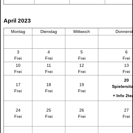
April 2023
Montag
Dienstag
Mittwoch
Donnerst
3
4
5
6
Frei
Frei
Frei
Frei
10
11
12
13
Frei
Frei
Frei
Frei
20
17
18
19
Spielersit
Frei
Frei
Frei
+ Info 2te
24
25
26
27
Frei
Frei
Frei
Frei