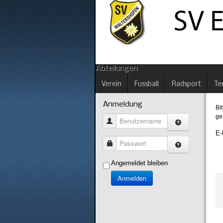
Abteilungen
Verein
Fussball
Radsport
Te
Anmeldung
Bi
ge
Benutzername
E-
Passwort
Angemeldet bleiben
Anmelden